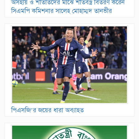
অসহায় ও শীতার্তদের মাঝে শীতবস্ত্র বিতরণ করেন
সিএমপি কমিশনার সালেহ মোহাম্মদ তানভীর
পিএসজি’র জয়ের ধারা অব্যাহত