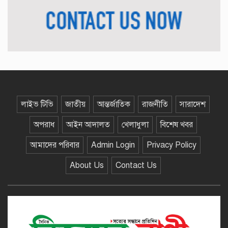
কুয়াকাটা বসতবাড়ি থেকে ৪ ফুট লম্বা
পদ্ম গোখরা উদ্ধার, সংরক্ষিত বনে
অবমুক্ত
মঠবাড়িয়ায় প্রতারক চক্রের দেয়া মিথ্যা
মামলা থেকে জামিন পেলেন সাংবাদিক
নাসির উদ্দিন
শিশু শ্রম, বিদ্যালয় থেকে ঝরে পড়া ও
লাইভ টিভি
জাতীয়
আন্তর্জাতিক
রাজনীতি
সারাদেশ
বাল্যবিবাহমুক্ত করতে গণমাধ্যমের
সহযোগিতা চায় ওয়ার্ল্ড ভিশন
অপরাধ
আইন আদালত
খেলাধুলা
বিশেষ খবর
আমাদের পরিবার
Admin Login
Privacy Policy
বেতাগীতে ২০ গ্রাম গাঁজাসহ যুবক
গ্রেপ্তার, মাদকবিরোধী অভিযানে
About Us
Contact Us
পুলিশের সাফল্য