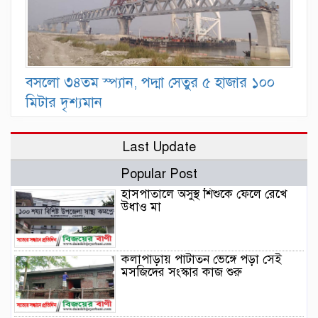
বসলো ৩৪তম স্প্যান, পদ্মা সেতুর ৫ হাজার ১০০
মিটার দৃশ্যমান
Last Update
Popular Post
হাসপাতালে অসুস্থ শিশুকে ফেলে রেখে
উধাও মা
কলাপাড়ায় পাটাতন ভেঙ্গে পড়া সেই
মসজিদের সংস্কার কাজ শুরু