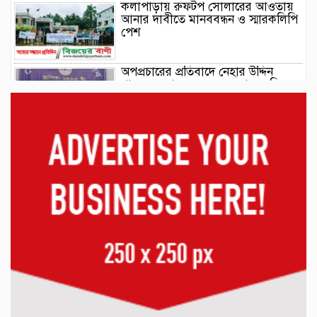
কলাপাড়ায় রুফটপ সোলারের আওতায়
আনার দাবীতে মানববন্ধন ও স্মারকলিপি
পেশ
অপপ্রচারের প্রতিবাদে নেহার উদ্দিন
খানের সংবাদ সম্মেলন: অন্যায়ের বিরুদ্ধে
আমার কণ্ঠ রোধ করা যাবে না
কাঠালিয়ায় বসতঘরে হামলার হুমকির
অভিযোগ, প্রশাসন ও সাংবাদিকদের
কাছে অভিযোগ।
মাদকবিরোধী অভিযানে বিশেষ পুরস্কারে
ভূষিত কলাপাড়া থানার এসআই জাহিদ
বেতাগীতে দোকানের জমি আত্মসাতে :
ইউপি চেয়ারম্যানের বিরুদ্ধে প্রতারণা ও
প্রাণনাশের হুমকির অভিযোগ