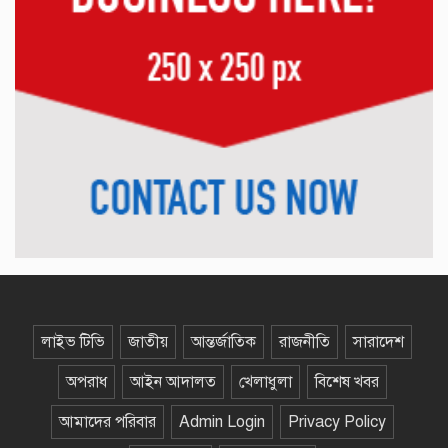
ভূষিত কলাপাড়া থানার এসআই জাহিদ
বেতাগীতে দোকানের জমি আত্মসাতে :
ইউপি চেয়ারম্যানের বিরুদ্ধে প্রতারণা ও
প্রাণনাশের হুমকির অভিযোগ
কুয়াকাটা বসতবাড়ি থেকে ৪ ফুট লম্বা
পদ্ম গোখরা উদ্ধার, সংরক্ষিত বনে
অবমুক্ত
মঠবাড়িয়ায় প্রতারক চক্রের দেয়া মিথ্যা
মামলা থেকে জামিন পেলেন সাংবাদিক
নাসির উদ্দিন
লাইভ টিভি
জাতীয়
আন্তর্জাতিক
রাজনীতি
সারাদেশ
শিশু শ্রম, বিদ্যালয় থেকে ঝরে পড়া ও
বাল্যবিবাহমুক্ত করতে গণমাধ্যমের
অপরাধ
আইন আদালত
খেলাধুলা
বিশেষ খবর
সহযোগিতা চায় ওয়ার্ল্ড ভিশন
আমাদের পরিবার
Admin Login
Privacy Policy