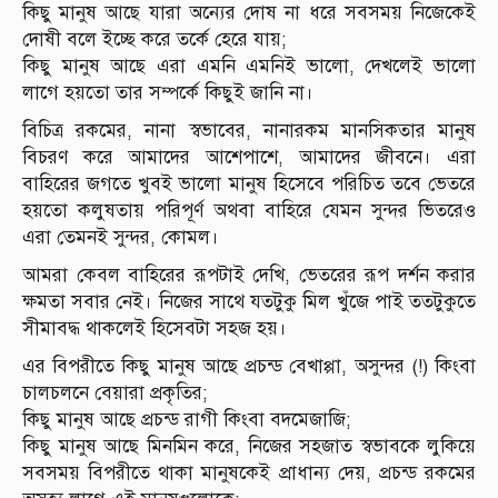
কিছু মানুষ আছে যারা অন্যের দোষ না ধরে সবসময় নিজেকেই
দোষী বলে ইচ্ছে করে তর্কে হেরে যায়;
কিছু মানুষ আছে এরা এমনি এমনিই ভালো, দেখলেই ভালো
লাগে হয়তো তার সম্পর্কে কিছুই জানি না।
বিচিত্র রকমের, নানা স্বভাবের, নানারকম মানসিকতার মানুষ
বিচরণ করে আমাদের আশেপাশে, আমাদের জীবনে। এরা
বাহিরের জগতে খুবই ভালো মানুষ হিসেবে পরিচিত তবে ভেতরে
হয়তো কলুষতায় পরিপূর্ণ অথবা বাহিরে যেমন সুন্দর ভিতরেও
এরা তেমনই সুন্দর, কোমল।
আমরা কেবল বাহিরের রূপটাই দেখি, ভেতরের রূপ দর্শন করার
ক্ষমতা সবার নেই। নিজের সাথে যতটুকু মিল খুঁজে পাই ততটুকুতে
সীমাবদ্ধ থাকলেই হিসেবটা সহজ হয়।
এর বিপরীতে কিছু মানুষ আছে প্রচন্ড বেখাপ্পা, অসুন্দর (!) কিংবা
চালচলনে বেয়ারা প্রকৃতির;
কিছু মানুষ আছে প্রচন্ড রাগী কিংবা বদমেজাজি;
কিছু মানুষ আছে মিনমিন করে, নিজের সহজাত স্বভাবকে লুকিয়ে
সবসময় বিপরীতে থাকা মানুষকেই প্রাধান্য দেয়, প্রচন্ড রকমের