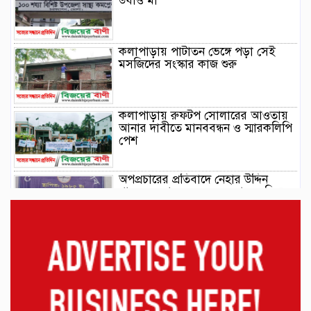
উধাও মা
কলাপাড়ায় পাটাতন ভেঙ্গে পড়া সেই
মসজিদের সংস্কার কাজ শুরু
কলাপাড়ায় রুফটপ সোলারের আওতায়
আনার দাবীতে মানববন্ধন ও স্মারকলিপি
পেশ
অপপ্রচারের প্রতিবাদে নেহার উদ্দিন
খানের সংবাদ সম্মেলন: অন্যায়ের বিরুদ্ধে
আমার কণ্ঠ রোধ করা যাবে না
কাঠালিয়ায় বসতঘরে হামলার হুমকির
অভিযোগ, প্রশাসন ও সাংবাদিকদের
কাছে অভিযোগ।
মাদকবিরোধী অভিযানে বিশেষ পুরস্কারে