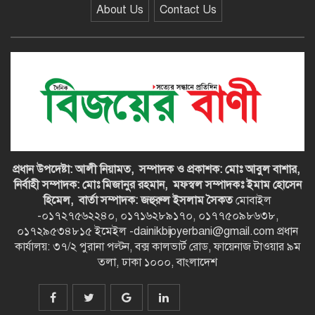
বেতাগীতে ২০ গ্রাম গাঁজাসহ যুবক
About Us
Contact Us
গ্রেপ্তার, মাদকবিরোধী অভিযানে
পুলিশের সাফল্য
প্রধান উপদেষ্টা: আলী নিয়ামত,
সম্পাদক ও প্রকাশক: মোঃ আবুল বাশার,
নির্বাহী সম্পাদক: মোঃ মিজানুর রহমান,
মফস্বল সম্পাদকঃ ইমাম হোসেন
হিমেল,
বার্তা সম্পাদক: জহুরুল ইসলাম সৈকত
মোবাইল
-০১৭২৭৫৬২২৪০, ০১৭১৬২৮৯১৭০, ০১৭৭৫০৯৮৬৩৮,
০১৭২৯৫৩৪৮১৫ ইমেইল -dainikbijoyerbani@gmail.com প্রধান
কার্যালয়: ৩৭/২ পুরানা পল্টন, বক্স কালভার্ট রোড, ফায়েনাজ টাওয়ার ৯ম
তলা, ঢাকা ১০০০, বাংলাদেশ