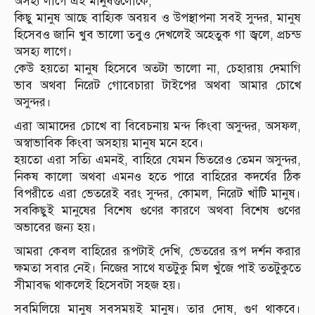
অসহ্য লাগে এই মানুষগুলোকে;
কিছু মানুষ আছে বাহ্যিক অবয়ব ও উপস্থাপনা সবই সুন্দর, মানুষ
হিসেবও জানি খুব ভালো তবুও দেখলেই অহেতুক গা জ্বলে, প্রচন্ড
অসহ্য লাগে।
কেউ হয়তো মানুষ হিসেবে অতটা ভালো না, চেহারায় দেমাগি
ভাব অথবা নিরেট গোবেচারা টাইপের অথবা আমার চোখে
অসুন্দর।
এরা আমাদের চোখে বা বিবেচনায় মন্দ কিংবা অসুন্দর, অসফল,
অস্বাভাবিক কিংবা অসহায় মানুষ মনে হবে।
হয়তো এরা সত্যি এমনই, বাহিরে যেমন ভিতরেও তেমন অসুন্দর,
নিকষ কালো অথবা এমনও হতে পারে বাহিরের কদর্যের ঠিক
বিপরীতে এরা ভেতরেই বরং সুন্দর, কোমল, নিরেট খাঁটি মানুষ।
সবকিছুই মানুষের বিশেষ গুণের কারণে অথবা বিশেষ গুণের
অভাবের জন্য হয়।
আমরা কেবল বাহিরের রূপটাই দেখি, ভেতরের রূপ দর্শন করার
ক্ষমতা সবার নেই। নিজের সাথে যতটুকু মিল খুঁজে পাই ততটুকুতে
সীমাবদ্ধ থাকলেই হিসেবটা সহজ হয়।
সবমিলিয়ে মানুষ সবসময়ই মানুষ। তার দোষ, গুণ থাকবে।