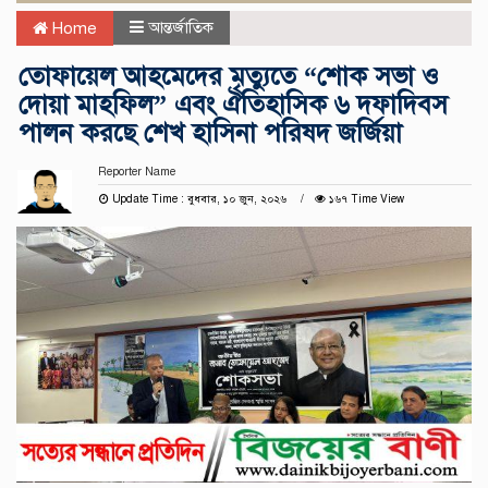
আন্তর্জাতিক
Home
তোফায়েল আহমেদের মৃত্যুতে “শোক সভা ও
দোয়া মাহফিল” এবং ঐতিহাসিক ৬ দফাদিবস
পালন করছে শেখ হাসিনা পরিষদ জর্জিয়া
Reporter Name
Update Time : বুধবার, ১০ জুন, ২০২৬
১৬৭ Time View