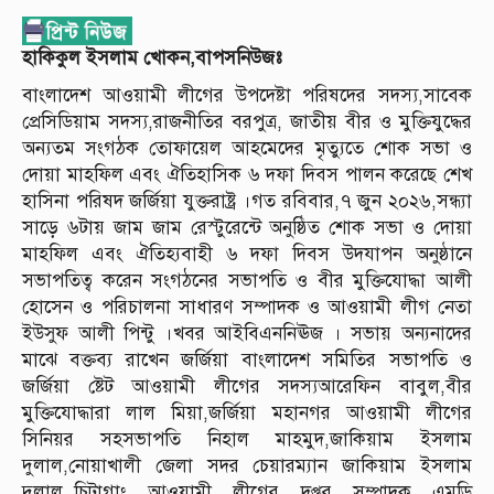
হাকিকুল ইসলাম খোকন,বাপসনিউজঃ
বাংলাদেশ আওয়ামী লীগের উপদেষ্টা পরিষদের সদস্য,সাবেক
প্রেসিডিয়াম সদস্য,রাজনীতির বরপুত্র, জাতীয় বীর ও মুক্তিযুদ্ধের
অন্যতম সংগঠক তোফায়েল আহমেদের মৃত্যুতে শোক সভা ও
দোয়া মাহফিল এবং ঐতিহাসিক ৬ দফা দিবস পালন করেছে শেখ
হাসিনা পরিষদ জর্জিয়া যুক্তরাষ্ট্র ।গত রবিবার,৭ জুন ২০২৬,সন্ধ্যা
সাড়ে ৬টায় জাম জাম রেস্টুরেন্টে অনুষ্ঠিত শোক সভা ও দোয়া
মাহফিল এবং ঐতিহ্যবাহী ৬ দফা দিবস উদযাপন অনুষ্ঠানে
সভাপতিত্ব করেন সংগঠনের সভাপতি ও বীর মুক্তিযোদ্ধা আলী
হোসেন ও পরিচালনা সাধারণ সম্পাদক ও আওয়ামী লীগ নেতা
ইউসুফ আলী পিন্টু ।খবর আইবিএননিঊজ । সভায় অন‍্যনাদের
মাঝে বক্তব্য রাখেন জর্জিয়া বাংলাদেশ সমিতির সভাপতি ও
জর্জিয়া ষ্টেট আওয়ামী লীগের সদস্যআরেফিন বাবুল,বীর
মুক্তিযোদ্ধারা লাল মিয়া,জর্জিয়া মহানগর আওয়ামী লীগের
সিনিয়র সহসভাপতি নিহাল মাহমুদ,জাকিয়াম ইসলাম
দুলাল,নোয়াখালী জেলা সদর চেয়ারম্যান জাকিয়াম ইসলাম
দুলাল,,চিটাগাং আওয়ামী লীগের দপ্তর সম্পাদক এমডি