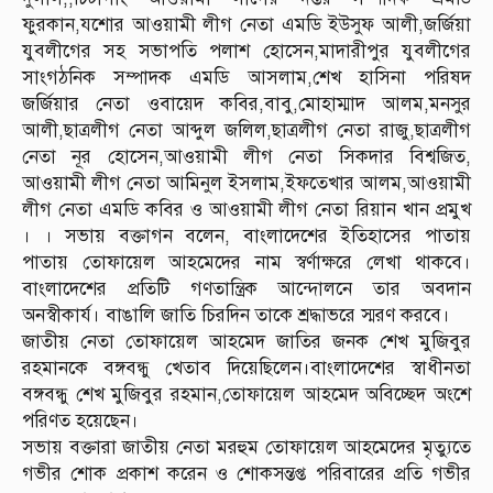
ফুরকান,যশোর আওয়ামী লীগ নেতা এমডি ইউসুফ আলী,জর্জিয়া
যুবলীগের সহ সভাপতি পলাশ হোসেন,মাদারীপুর যুবলীগের
সাংগঠনিক সম্পাদক এমডি আসলাম,শেখ হাসিনা পরিষদ
জর্জিয়ার নেতা ওবায়েদ কবির,বাবু,মোহাম্মাদ আলম,মনসুর
আলী,ছাত্রলীগ নেতা আব্দুল জলিল,ছাত্রলীগ নেতা রাজু,ছাত্রলীগ
নেতা নূর হোসেন,আওয়ামী লীগ নেতা সিকদার বিশ্বজিত,
আওয়ামী লীগ নেতা আমিনুল ইসলাম,ইফতেখার আলম,আওয়ামী
লীগ নেতা এমডি কবির ও আওয়ামী লীগ নেতা রিয়ান খান প্রমুখ
। । সভায় বক্তাগন বলেন, বাংলাদেশের ইতিহাসের পাতায়
পাতায় তোফায়েল আহমেদের নাম স্বর্ণাক্ষরে লেখা থাকবে।
বাংলাদেশের প্রতিটি গণতান্ত্রিক আন্দোলনে তার অবদান
অনস্বীকার্য। বাঙালি জাতি চিরদিন তাকে শ্রদ্ধাভরে স্মরণ করবে।
জাতীয় নেতা তোফায়েল আহমেদ জাতির জনক শেখ মুজিবুর
রহমানকে বঙ্গবন্ধু খেতাব দিয়েছিলেন।বাংলাদেশের স্বাধীনতা
বঙ্গবন্ধু শেখ মুজিবুর রহমান,তোফায়েল আহমেদ অবিচ্ছেদ অংশে
পরিণত হয়েছেন।
সভায় বক্তারা জাতীয় নেতা মরহুম তোফায়েল আহমেদের মৃত্যুতে
গভীর শোক প্রকাশ করেন ও শোকসন্তপ্ত পরিবারের প্রতি গভীর