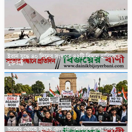
ইরান যুদ্ধে ৪০ দিনের সংঘাতে ৪২টি বিমান হারিয়েছে
যুক্তরাষ্ট্র
ভারতে ক্ষোভে ফুঁসছে জেন-জি, মোদীকে ধাক্কা দেবে