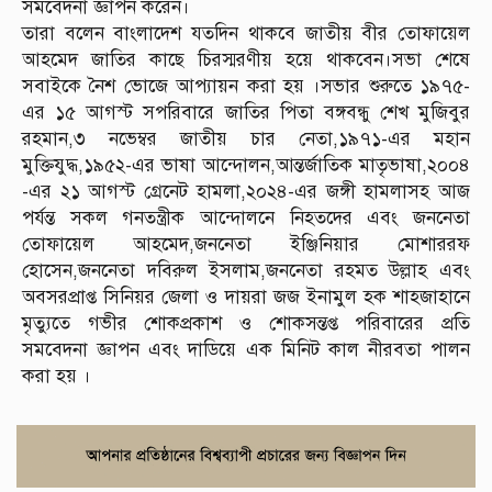
সমবেদনা জ্ঞাপন করেন।
তারা বলেন বাংলাদেশ যতদিন থাকবে জাতীয় বীর তোফায়েল
আহমেদ জাতির কাছে চিরস্মরণীয় হয়ে থাকবেন।সভা শেষে
সবাইকে নৈশ ভোজে আপ্যায়ন করা হয় ।সভার শুরুতে ১৯৭৫-
এর ১৫ আগস্ট সপরিবারে জাতির পিতা বঙ্গবন্ধু শেখ মুজিবুর
রহমান,৩ নভেম্বর জাতীয় চার নেতা,১৯৭১-এর মহান
মুক্তিযুদ্ধ,১৯৫২-এর ভাষা আন্দোলন,আন্তর্জাতিক মাতৃভাষা,২০০৪
-এর ২১ আগস্ট গ্রেনেট হামলা,২০২৪-এর জঙ্গী হামলাসহ আজ
পর্যন্ত সকল গনতন্ত্রীক আন্দোলনে নিহতদের এবং জননেতা
তোফায়েল আহমেদ,জননেতা ইঞ্জিনিয়ার মোশাররফ
হোসেন,জননেতা দবিরুল ইসলাম,জননেতা রহমত উল্লাহ এবং
অবসরপ্রাপ্ত সিনিয়র জেলা ও দায়রা জজ ইনামুল হক শাহজাহানে
মৃত্যুতে গভীর শোকপ্রকাশ ও শোকসন্তপ্ত পরিবারের প্রতি
সমবেদনা জ্ঞাপন এবং দাডিয়ে এক মিনিট কাল নীরবতা পালন
করা হয় ।