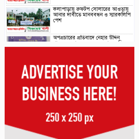
কলাপাড়ায় রুফটপ সোলারের আওতায়
আনার দাবীতে মানববন্ধন ও স্মারকলিপি
পেশ
অপপ্রচারের প্রতিবাদে নেহার উদ্দিন
খানের সংবাদ সম্মেলন: অন্যায়ের বিরুদ্ধে
আমার কণ্ঠ রোধ করা যাবে না
কাঠালিয়ায় বসতঘরে হামলার হুমকির
অভিযোগ, প্রশাসন ও সাংবাদিকদের
কাছে অভিযোগ।
মাদকবিরোধী অভিযানে বিশেষ পুরস্কারে
ভূষিত কলাপাড়া থানার এসআই জাহিদ
বেতাগীতে দোকানের জমি আত্মসাতে :
ইউপি চেয়ারম্যানের বিরুদ্ধে প্রতারণা ও
প্রাণনাশের হুমকির অভিযোগ