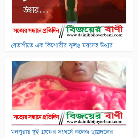
বেতাগীতে এক কিশোরীর ঝুলন্ত মরদেহ উদ্ধার
মনপুরায় দুই গ্রুফের সংঘর্ষে কলেজ ছাত্রদলের