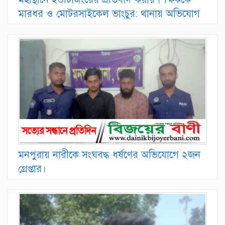
মারধর ও মোটরসাইকেল ভাংচুর: থানায় অভিযোগ
মনপুরায় নারীকে সংঘবদ্ধ ধর্ষণের অভিযোগে ২জন
গ্রেপ্তার।