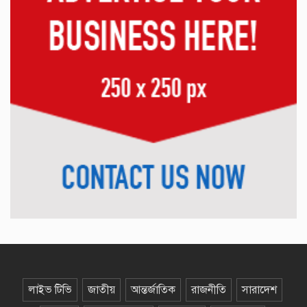
মাদকবিরোধী অভিযানে বিশেষ পুরস্কারে
ভূষিত কলাপাড়া থানার এসআই জাহিদ
বেতাগীতে দোকানের জমি আত্মসাতে :
ইউপি চেয়ারম্যানের বিরুদ্ধে প্রতারণা ও
প্রাণনাশের হুমকির অভিযোগ
কুয়াকাটা বসতবাড়ি থেকে ৪ ফুট লম্বা
পদ্ম গোখরা উদ্ধার, সংরক্ষিত বনে
অবমুক্ত
মঠবাড়িয়ায় প্রতারক চক্রের দেয়া মিথ্যা
মামলা থেকে জামিন পেলেন সাংবাদিক
নাসির উদ্দিন
শিশু শ্রম, বিদ্যালয় থেকে ঝরে পড়া ও
লাইভ টিভি
জাতীয়
আন্তর্জাতিক
রাজনীতি
সারাদেশ
বাল্যবিবাহমুক্ত করতে গণমাধ্যমের