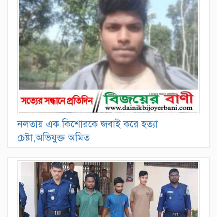
নলতায় এক কিশোরকে জবাই করে হত্যা
চেষ্টা,অভিযুক্ত অমিত