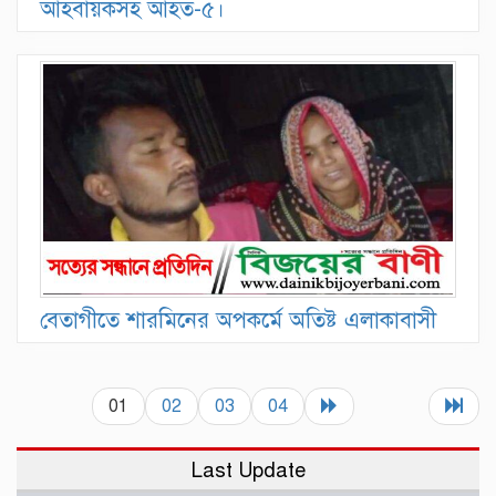
আহবায়কসহ আহত-৫।
বেতাগীতে শারমিনের অপকর্মে অতিষ্ট এলাকাবাসী
01
02
03
04
Last Update