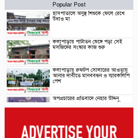
Popular Post
হাসপাতালে অসুস্থ শিশুকে ফেলে রেখে
উধাও মা
কলাপাড়ায় পাটাতন ভেঙ্গে পড়া সেই
মসজিদের সংস্কার কাজ শুরু
কলাপাড়ায় রুফটপ সোলারের আওতায়
আনার দাবীতে মানববন্ধন ও স্মারকলিপি
পেশ
অপপ্রচারের প্রতিবাদে নেহার উদ্দিন
খানের সংবাদ সম্মেলন: অন্যায়ের বিরুদ্ধে
আমার কণ্ঠ রোধ করা যাবে না
কাঠালিয়ায় বসতঘরে হামলার হুমকির
অভিযোগ, প্রশাসন ও সাংবাদিকদের
কাছে অভিযোগ।