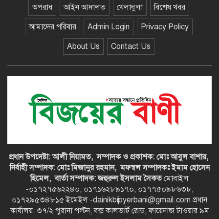
সহযোগিতা চায় ওয়ার্ল্ড ভিশন
অপরাধ
আইন আদালত
খেলাধুলা
বিশেষ খবর
আমাদের পরিবার
Admin Login
Privacy Policy
বেতাগীতে ২০ গ্রাম গাঁজাসহ যুবক
গ্রেপ্তার, মাদকবিরোধী অভিযানে
About Us
Contact Us
পুলিশের সাফল্য
প্রধান উপদেষ্টা: আলী নিয়ামত,
সম্পাদক ও প্রকাশক: মোঃ আবুল বাশার,
নির্বাহী সম্পাদক: মোঃ মিজানুর রহমান,
মফস্বল সম্পাদকঃ ইমাম হোসেন
হিমেল,
বার্তা সম্পাদক: জহুরুল ইসলাম সৈকত
মোবাইল
-০১৭২৭৫৬২২৪০, ০১৭১৬২৮৯১৭০, ০১৭৭৫০৯৮৬৩৮,
০১৭২৯৫৩৪৮১৫ ইমেইল -dainikbijoyerbani@gmail.com প্রধান
কার্যালয়: ৩৭/২ পুরানা পল্টন, বক্স কালভার্ট রোড, ফায়েনাজ টাওয়ার ৯ম