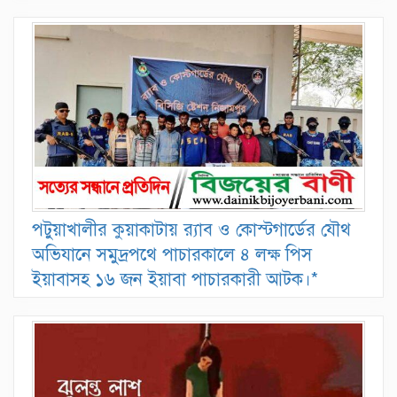
পটুয়াখালীর কুয়াকাটায় র‍্যাব ও কোস্টগার্ডের যৌথ
অভিযানে সমুদ্রপথে পাচারকালে ৪ লক্ষ পিস
ইয়াবাসহ ১৬ জন ইয়াবা পাচারকারী আটক।*